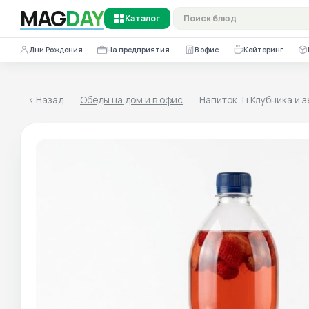
MAG
DAY
Каталог
Дни Рождения
На предприятия
В офис
Кейтеринг
МЕНЮ НА 
Понедельник
Вторник
Среда
Четв
06.08.2026
07.08.2026
08.08.2026
09.08.
<
Назад
Обеды на дом и в офис
Напиток Ti Клубника и 