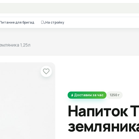
Питание для бригад
На стройку
СЕГОДНЯ
Пятница
Субб
ерг
10.08.2026
11.08
2026
земляника 1,25л
Доставим за час
1250
г
Напиток T
земляника