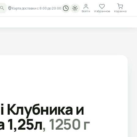
Карта доставки с 8:00 до 20:00
Войти
Избранное
Корзина
ота
Воскресенье
.2026
12.08.2026
i Клубника и
 1,25л
,
1250
г