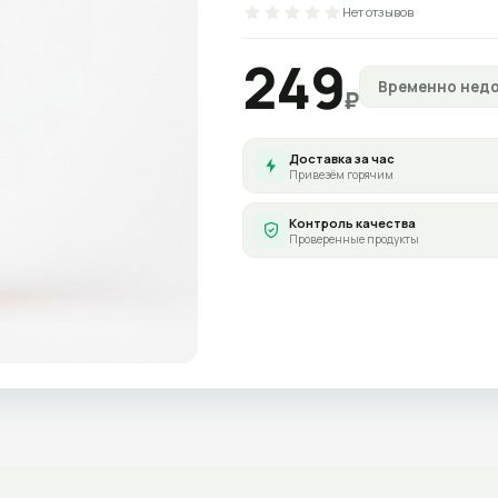
Нет отзывов
249
Временно нед
₽
Доставка за час
Привезём горячим
Контроль качества
Проверенные продукты