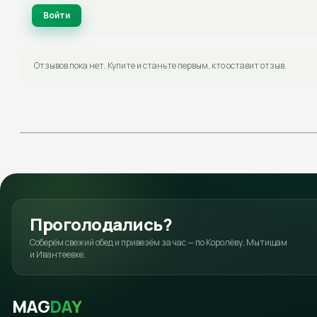
Войти
Отзывов пока нет. Купите и станьте первым, кто оставит отзыв.
Проголодались?
Соберём свежий обед и привезём за час — по Королёву, Мытищам
и Ивантеевке.
MAG
DAY