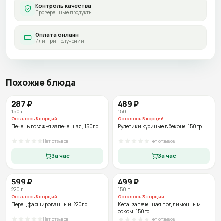
Контроль качества
Проверенные продукты
Оплата онлайн
Или при получении
Похожие блюда
287
₽
489
₽
150
г
150
г
Осталось
5
порций
Осталось
5
порций
Печень говяжья запеченная
, 150гр
Рулетики куриные в беконе
, 150гр
Нет отзывов
Нет отзывов
За час
За час
599
₽
499
₽
220
г
150
г
Осталось
5
порций
Осталось
3
порции
Перец фаршированный
, 220гр
Кета, запеченная под лимонным
соком
, 150гр
Нет отзывов
Нет отзывов