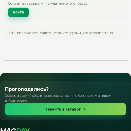
Оставить отзыв могут покупатели этого товара.
Войти
Отзывов пока нет. Купите и станьте первым, кто оставит отзыв.
Проголодались?
Соберём свежий обед и привезём за час — по Королёву, Мытищам
и Ивантеевке.
Перейти в каталог
MAG
DAY