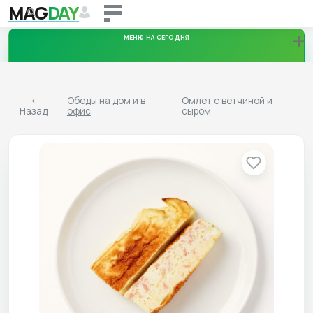
MAG
DAY
+
МЕНЮ НА СЕГОДНЯ
Четверг
<
Обеды на дом и в
Омлет с ветчиной и
Назад
офис
сыром
09.08.2026
Пятница
10.08.2026
Суббота
11.08.2026
Воскресенье
12.08.2026
Скачать меню