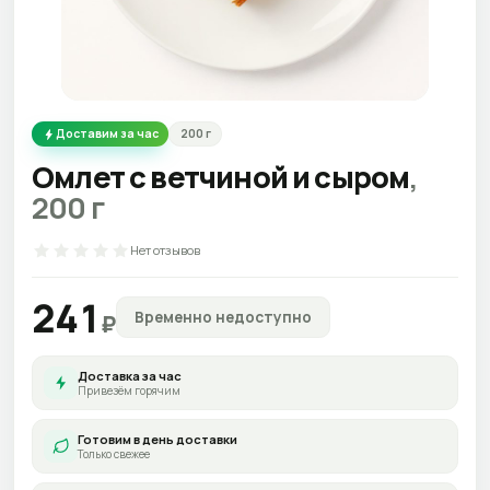
Доставим за час
200
г
Омлет с ветчиной и сыром
,
200
г
Нет отзывов
241
Временно недоступно
₽
Доставка за час
Привезём горячим
Готовим в день доставки
Только свежее