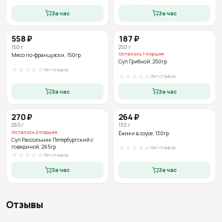
За час
За час
558
₽
187
₽
150
г
250
г
Осталось
1
порция
Мясо по-французски
, 150гр
Суп Грибной
, 250гр
Нет отзывов
Нет отзывов
За час
За час
270
₽
264
₽
265
г
130
г
Осталось
2
порции
Ёжики в соусе
, 130гр
Суп Рассольник Петербургский с
говядиной
, 265гр
Нет отзывов
Нет отзывов
За час
За час
Отзывы