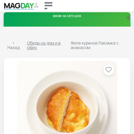
MAG
DAY
+
МЕНЮ НА СЕГОДНЯ
Понедельник
<
Обеды на дом и в
Филе куриное Лакомка с
Назад
офис
ананасом
10.08.2026
Вторник
11.08.2026
Среда
12.08.2026
Четверг
13.08.2026
Пятница
14.08.2026
Суббота
15.08.2026
Воскресенье
16.08.2026
Скачать меню