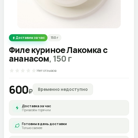
Доставим за час
150
г
Филе куриное Лакомка с
ананасом
,
150
г
Нет отзывов
600
Временно недоступно
₽
Доставка за час
Привезём горячим
Готовим в день доставки
Только свежее