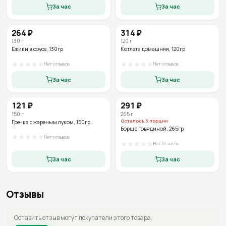
За час
За час
264
₽
314
₽
130
г
120
г
Ёжики в соусе
, 130гр
Котлета домашняя
, 120гр
Нет отзывов
Нет отзывов
За час
За час
121
₽
291
₽
150
г
265
г
Осталось
3
порции
Гречка с жареным луком
, 150гр
Борщ с говядиной
, 265гр
Нет отзывов
Нет отзывов
За час
За час
Отзывы
Оставить отзыв могут покупатели этого товара.