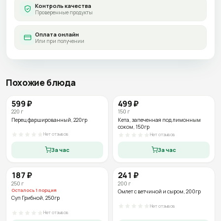
Контроль качества
Проверенные продукты
Оплата онлайн
Или при получении
Похожие блюда
599
₽
499
₽
220
г
150
г
Перец фаршированный
, 220гр
Кета, запеченная под лимонным
соком
, 150гр
Нет отзывов
Нет отзывов
За час
За час
187
₽
241
₽
250
г
200
г
Осталось
1
порция
Омлет с ветчиной и сыром
, 200гр
Суп Грибной
, 250гр
Нет отзывов
Нет отзывов