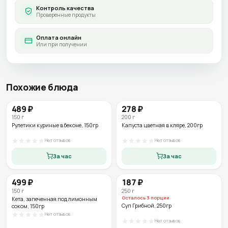
Контроль качества
Проверенные продукты
Оплата онлайн
Или при получении
Похожие блюда
489
₽
278
₽
150
г
200
г
Рулетики куриные в беконе
, 150гр
Капуста цветная в кляре
, 200гр
Нет отзывов
Нет отзывов
За час
За час
499
₽
187
₽
150
г
250
г
Осталось
3
порции
Кета, запеченная под лимонным
Суп Грибной
, 250гр
соком
, 150гр
Нет отзывов
Нет отзывов