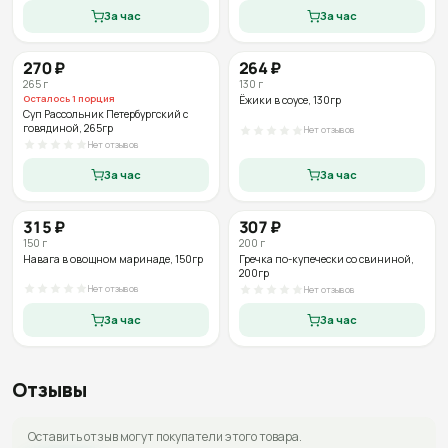
За час
За час
270
₽
264
₽
265
г
130
г
Осталось
1
порция
Ёжики в соусе
, 130гр
Суп Рассольник Петербургский с
говядиной
, 265гр
Нет отзывов
Нет отзывов
За час
За час
315
₽
307
₽
150
г
200
г
Навага в овощном маринаде
, 150гр
Гречка по-купечески со свининой
,
200гр
Нет отзывов
Нет отзывов
За час
За час
Отзывы
Оставить отзыв могут покупатели этого товара.