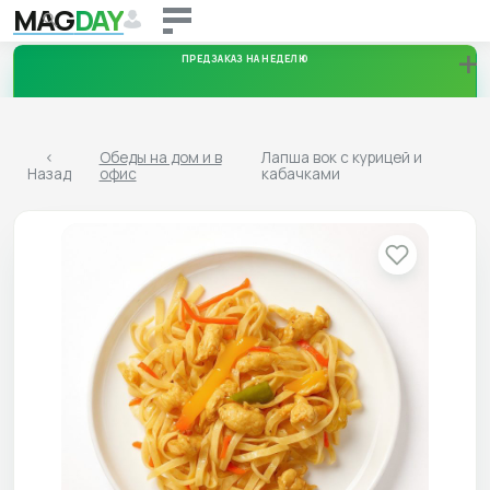
MAG
DAY
+
ПРЕДЗАКАЗ НА НЕДЕЛЮ
Суббота
<
Обеды на дом и в
Лапша вок с курицей и
Назад
офис
кабачками
13.08.2026
Воскресенье
14.08.2026
Скачать меню