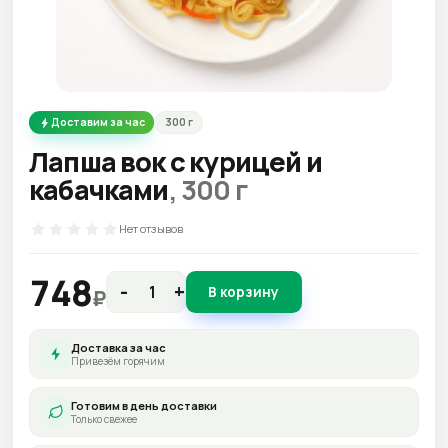
Доставим за час
300
г
Лапша вок с курицей и
кабачками
,
300
г
Нет отзывов
748
-
+
В корзину
₽
Доставка за час
Привезём горячим
Готовим в день доставки
Только свежее