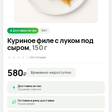
Доставим за час
150
г
Куриное филе с луком под
сыром
,
150
г
Нет отзывов
580
Временно недоступно
₽
Доставка за час
Привезём горячим
Готовим в день доставки
Только свежее