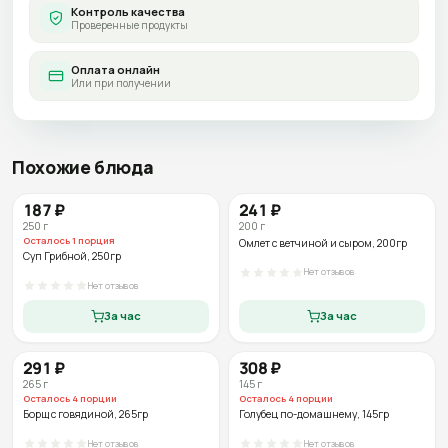
Контроль качества
Проверенные продукты
Оплата онлайн
Или при получении
Похожие блюда
187
₽
241
₽
250
г
200
г
Осталось
1
порция
Омлет с ветчиной и сыром
, 200гр
Суп Грибной
, 250гр
Нет отзывов
Нет отзывов
За час
За час
291
₽
308
₽
265
г
145
г
Осталось
4
порции
Осталось
4
порции
Борщ с говядиной
, 265гр
Голубец по-домашнему
, 145гр
Нет отзывов
Нет отзывов