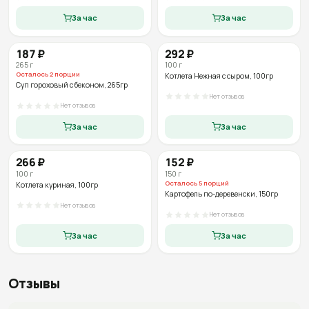
За час
За час
187
₽
292
₽
265
г
100
г
Осталось
2
порции
Котлета Нежная с сыром
, 100гр
Суп гороховый с беконом
, 265гр
Нет отзывов
Нет отзывов
За час
За час
266
₽
152
₽
100
г
150
г
Осталось
5
порций
Котлета куриная
, 100гр
Картофель по-деревенски
, 150гр
Нет отзывов
Нет отзывов
За час
За час
Отзывы