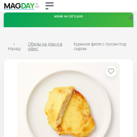
MAG
DAY
+
МЕНЮ НА СЕГОДНЯ
Понедельник
<
Обеды на дом и в
Куриное филе с луком под
Назад
офис
сыром
10.08.2026
Вторник
11.08.2026
Среда
12.08.2026
Четверг
13.08.2026
Пятница
14.08.2026
Суббота
15.08.2026
Воскресенье
16.08.2026
Скачать меню