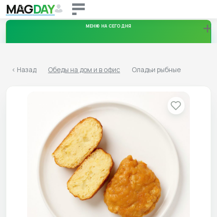
MAG
DAY
+
МЕНЮ НА СЕГОДНЯ
Пятница
<
Назад
Обеды на дом и в офис
Оладьи рыбные
11.08.2026
Суббота
12.08.2026
Воскресенье
13.08.2026
Скачать меню