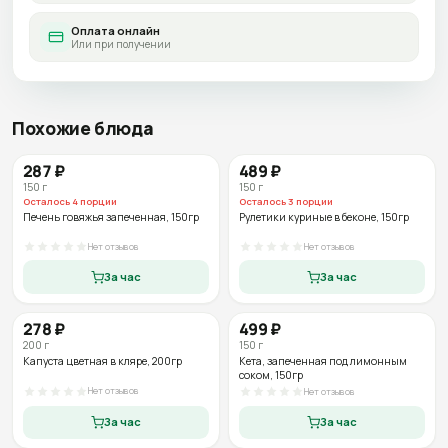
Оплата онлайн
Или при получении
Похожие блюда
287
₽
489
₽
150
г
150
г
Осталось
4
порции
Осталось
3
порции
Печень говяжья запеченная
, 150гр
Рулетики куриные в беконе
, 150гр
Нет отзывов
Нет отзывов
За час
За час
278
₽
499
₽
200
г
150
г
Капуста цветная в кляре
, 200гр
Кета, запеченная под лимонным
соком
, 150гр
Нет отзывов
Нет отзывов
За час
За час