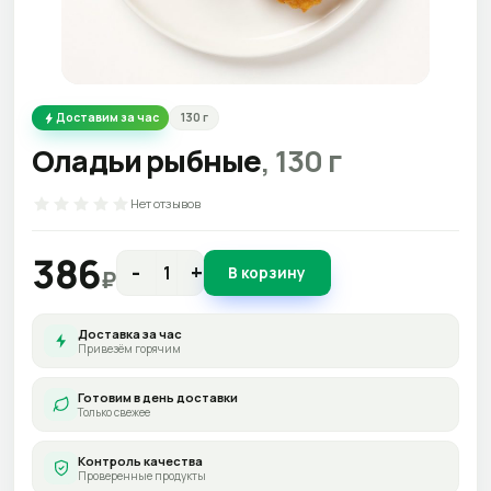
Доставим за час
130
г
Оладьи рыбные
,
130
г
Нет отзывов
386
-
+
В корзину
₽
Доставка за час
Привезём горячим
Готовим в день доставки
Только свежее
Контроль качества
Проверенные продукты