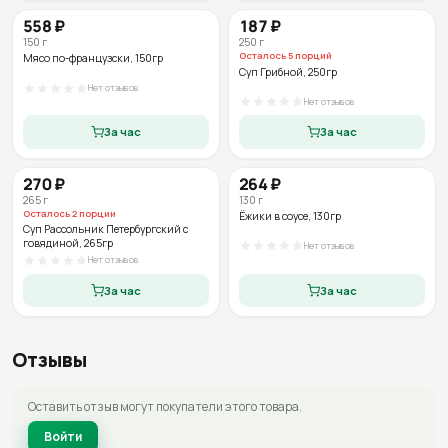
558
₽
187
₽
150
г
250
г
Осталось
5
порций
Мясо по-французски
, 150гр
Суп Грибной
, 250гр
Нет отзывов
Нет отзывов
За час
За час
270
₽
264
₽
265
г
130
г
Осталось
2
порции
Ёжики в соусе
, 130гр
Суп Рассольник Петербургский с
говядиной
, 265гр
Нет отзывов
Нет отзывов
За час
За час
Отзывы
Оставить отзыв могут покупатели этого товара.
Войти