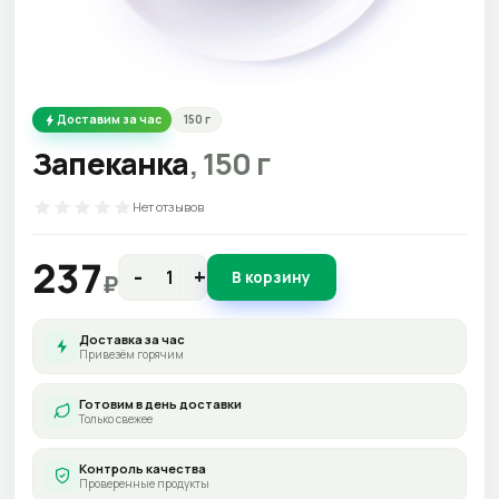
Доставим за час
150
г
Запеканка
,
150
г
Нет отзывов
237
-
+
В корзину
₽
Доставка за час
Привезём горячим
Готовим в день доставки
Только свежее
Контроль качества
Проверенные продукты