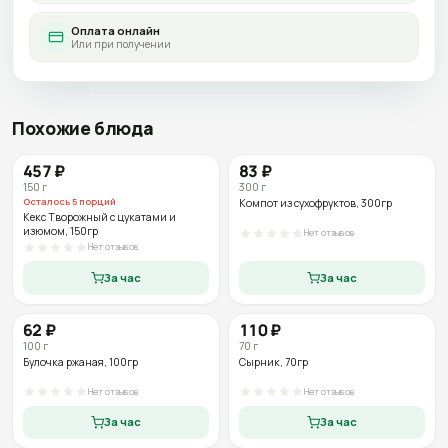
Оплата онлайн
Или при получении
Похожие блюда
457
₽
83
₽
150
г
300
г
Осталось
5
порций
Компот из сухофруктов
, 300гр
Кекс Творожный с цукатами и
изюмом
, 150гр
Нет отзывов
Нет отзывов
За час
За час
62
₽
110
₽
100
г
70
г
Булочка ржаная
, 100гр
Сырник
, 70гр
Нет отзывов
Нет отзывов
За час
За час