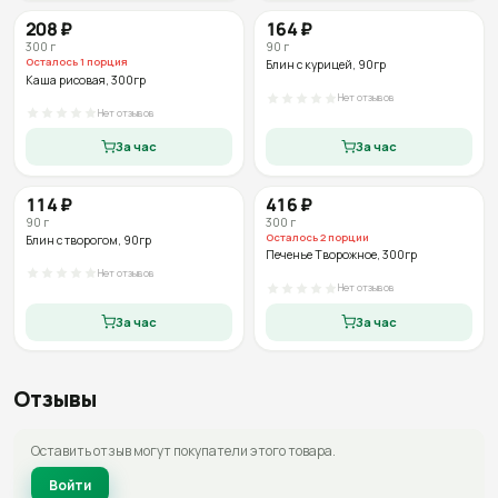
208
₽
164
₽
300
г
90
г
Осталось
1
порция
Блин с курицей
, 90гр
Каша рисовая
, 300гр
Нет отзывов
Нет отзывов
За час
За час
114
₽
416
₽
90
г
300
г
Осталось
2
порции
Блин с творогом
, 90гр
Печенье Творожное
, 300гр
Нет отзывов
Нет отзывов
За час
За час
Отзывы
Оставить отзыв могут покупатели этого товара.
Войти